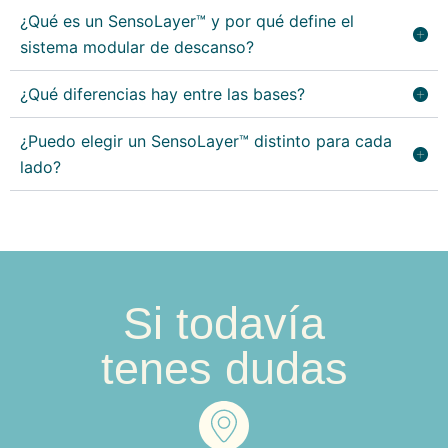
e
i
o
p
¿Qué es un SensoLayer™ y por qué define el
n
o
d
á
sistema modular de descanso?
e
n
u
g
l
e
c
i
¿Qué diferencias hay entre las bases?
e
s
t
n
g
s
o
a
¿Puedo elegir un SensoLayer™ distinto para cada
i
e
d
lado?
r
p
e
e
u
l
n
e
p
l
d
r
a
e
o
p
n
Si todavía
d
á
e
u
g
l
tenes dudas
c
i
e
t
n
g
o
a
i
d
r