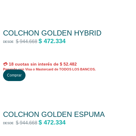
t
e
p
r
COLCHON GOLDEN HYBRID
o
$
472.334
d
$
944.668
DESDE
u
c
t
💳 18 cuotas sin interés de
$
52.482
Pagando con Visa o Mastercard de TODOS LOS BANCOS.
o
E
Comprar
t
s
i
t
e
e
n
p
e
r
COLCHON GOLDEN ESPUMA
v
o
a
$
472.334
d
$
944.668
DESDE
r
u
i