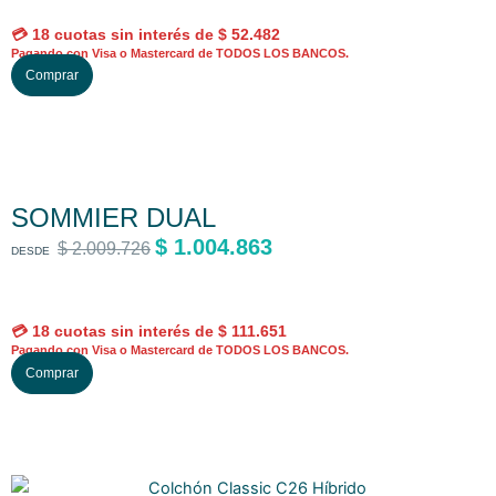
c
a
t
💳 18 cuotas sin interés de
$
52.482
s
o
Pagando con Visa o Mastercard de TODOS LOS BANCOS.
E
Comprar
v
t
s
a
i
t
r
e
e
i
n
p
a
e
r
n
SOMMIER DUAL
v
o
t
a
$
1.004.863
d
$
2.009.726
DESDE
e
r
u
s
i
c
.
a
t
💳 18 cuotas sin interés de
$
111.651
L
s
o
Pagando con Visa o Mastercard de TODOS LOS BANCOS.
E
a
Comprar
v
t
s
s
a
i
t
o
r
e
e
p
i
n
p
c
a
e
r