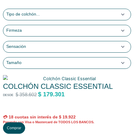
COLCHÓN CLASSIC ESSENTIAL
$
179.301
$
358.602
DESDE
💳 18 cuotas sin interés de
$
19.922
Pagando con Visa o Mastercard de TODOS LOS BANCOS.
E
Comprar
s