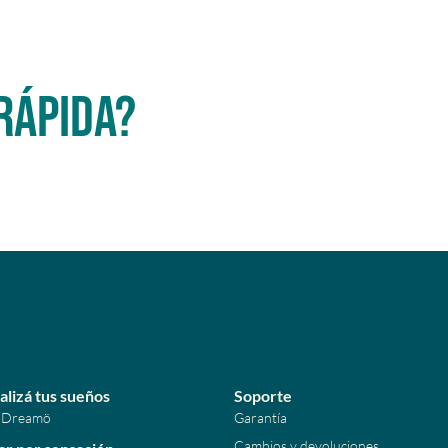
rápida?
alizá tus sueños
Soporte
 Dreamö
Garantía
Cambios y devoluciones