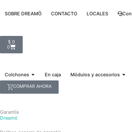
Ir
al
SOBRE DREAMÖ
CONTACTO
LOCALES
Cons
contenido
Cart
$
0
0
Open Colchones
Open
Colchones
En caja
Módulos y accesorios
COMPRAR AHORA
Garantía
Dreamö