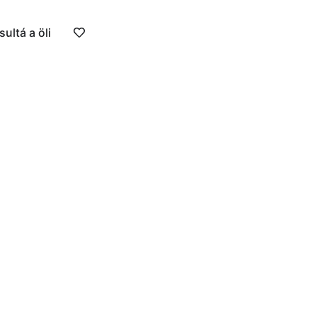
ultá a öli
 Módulos y accesorios