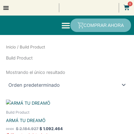
Ir
0
Car
al
contenido
COMPRAR AHORA
Inicio
/ Build Product
Build Product
Mostrando el único resultado
Este
producto
Build Product
tiene
ARMÁ TU DREAMÖ
varias
$
2.184.927
$
1.092.464
DESDE
variantes.