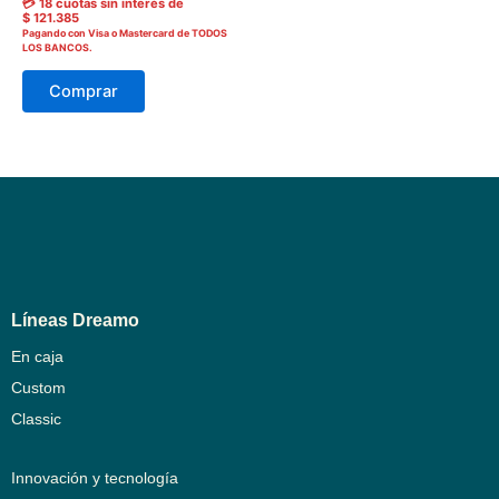
💳 18 cuotas sin interés de
Las
$
121.385
Pagando con Visa o Mastercard de TODOS
opciones
LOS BANCOS.
se
Comprar
pueden
elegir
en
la
página
del
producto
Líneas Dreamo
En caja
Custom
Classic
Innovación y tecnología