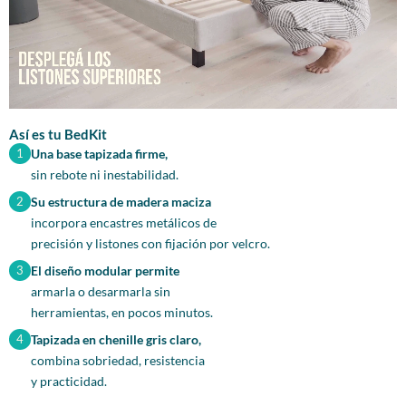
Así es tu BedKit
1
Una base tapizada firme,
sin rebote ni inestabilidad.
2
Su estructura de madera maciza
incorpora encastres metálicos de
precisión y listones con fijación por velcro.
3
El diseño modular permite
armarla o desarmarla sin
herramientas, en pocos minutos.
4
Tapizada en chenille gris claro,
combina sobriedad, resistencia
y practicidad.