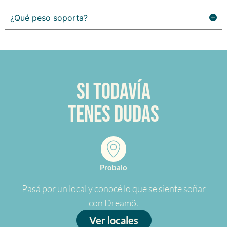
¿Qué peso soporta?
Si todavía
tenes dudas
Probalo
Pasá por un local y conocé lo que se siente soñar
con Dreamö.
Ver locales