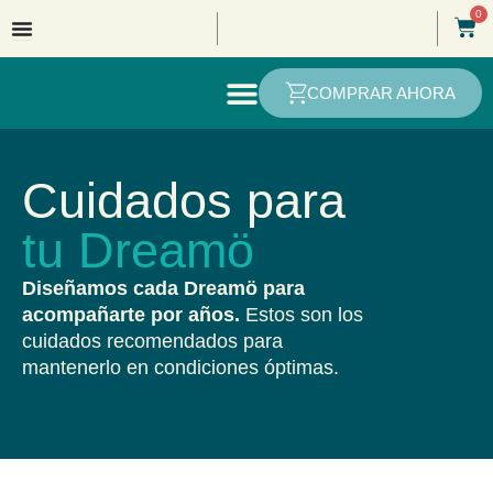
Ir
0
Car
al
contenido
COMPRAR AHORA
Cuidados para
tu Dreamö
Diseñamos cada Dreamö para
acompañarte por años.
Estos son los
cuidados recomendados para
mantenerlo en condiciones óptimas.