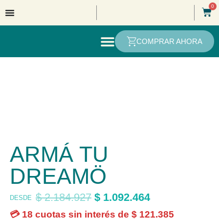
Ir
0
Car
al
contenido
COMPRAR AHORA
ARMÁ TU
DREAMÖ
$
2.184.927
$
1.092.464
DESDE
💳 18 cuotas sin interés de
$
121.385