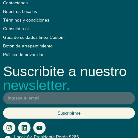
Contactanos
Nuestros Locales
Términos y condiciones
Consultá a öli
Guía de cuidados línea Custom
Botón de arrepentimiento
Política de privacidad
Suscribite a nuestro
newsletter.
Suscribirme
I
L
Y
n
i
o
s
n
u
Local: Av. Presidente Perón 9286