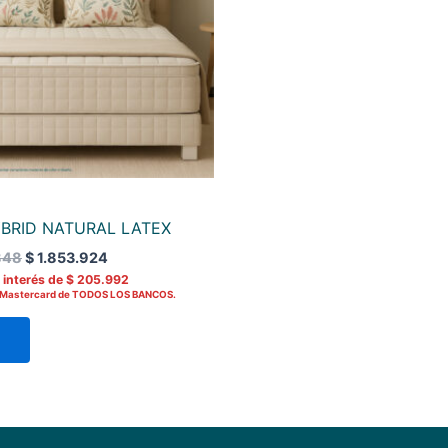
Las
opciones
se
pueden
elegir
en
la
página
del
BRID NATURAL LATEX
producto
848
$
1.853.924
 interés de
$
205.992
o Mastercard de TODOS LOS BANCOS.