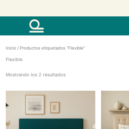
Ir
al
contenido
Inicio
/ Productos etiquetados “Flexible”
Flexible
Mostrando los 2 resultados
Este
producto
tiene
varias
variantes.