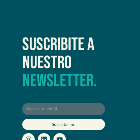
Suscribite a
nuestro
newsletter.
Suscribirme
I
L
Y