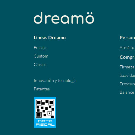
Líneas Dreamo
Person
En caja
Armá tu
Custom
Compra
Classic
Firmeza 
Suavida
Innovación y tecnología
Frescur
Patentes
Balance