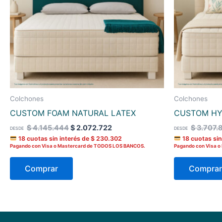
Las
opciones
se
pueden
elegir
en
la
página
Colchones
Colchones
del
CUSTOM FOAM NATURAL LATEX
CUSTOM HY
producto
$
4.145.444
$
2.072.722
$
3.707.
DESDE
DESDE
18 cuotas sin interés de
$
230.302
18 cuotas sin
Pagando con Visa o Mastercard de TODOS LOS BANCOS.
Pagando con Visa 
Comprar
Comprar