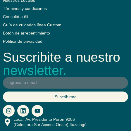
Nuestros Locales
Términos y condiciones
Consultá a öli
Guía de cuidados línea Custom
Botón de arrepentimiento
Política de privacidad
Suscribite a nuestro
newsletter.
Suscribirme
I
L
Y
n
i
o
s
n
u
Local: Av. Presidente Perón 9286
t
k
t
(Colectora Sur Acceso Oeste) Ituzaingó