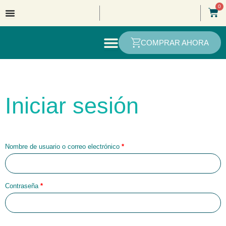
Ir
0
Car
al
contenido
COMPRAR AHORA
Requerido
Requerido
Requerido
Iniciar sesión
Nombre de usuario o correo electrónico
*
Contraseña
*