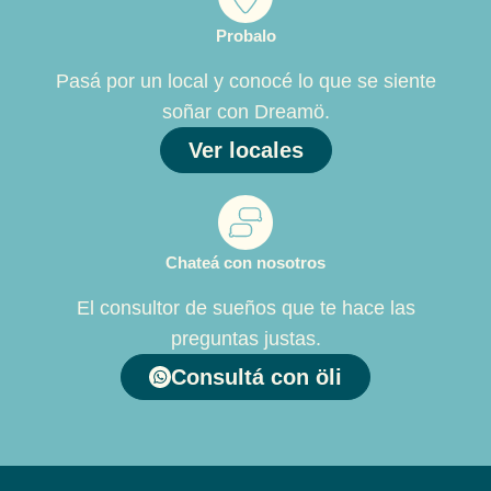
Probalo
Pasá por un local y conocé lo que se siente
soñar con Dreamö.
Ver locales
Chateá con nosotros
El consultor de sueños que te hace las
preguntas justas.
Consultá con öli