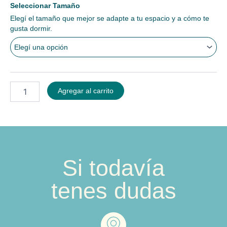
Colchón
Seleccionar Tamaño
Dreamö
Elegí el tamaño que mejor se adapte a tu espacio y a cómo te
C26
gusta dormir.
Compac
Hybrid
cantidad
Agregar al carrito
Si todavía
tenes dudas