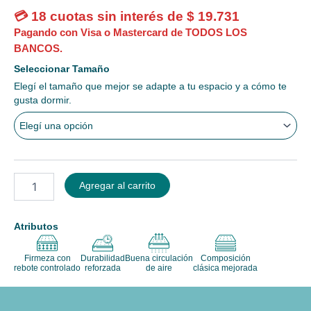
💳 18 cuotas sin interés de
$
19.731
Pagando con Visa o Mastercard de TODOS LOS
BANCOS.
Pillow
Seleccionar Tamaño
cantidad
Elegí el tamaño que mejor se adapte a tu espacio y a cómo te
gusta dormir.
Agregar al carrito
Atributos
Firmeza con
Durabilidad
Buena circulación
Composición
rebote controlado
reforzada
de aire
clásica mejorada