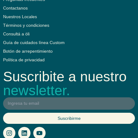
Contactanos
Nuestros Locales
Términos y condiciones
Consultá a öli
Guía de cuidados línea Custom
Botón de arrepentimiento
Política de privacidad
Suscribite a nuestro
newsletter.
Suscribirme
I
L
Y
n
i
o