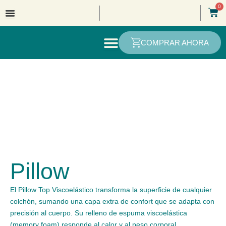
Ir
0
Car
al
contenido
COMPRAR AHORA
Pillow
El Pillow Top Viscoelástico transforma la superficie de cualquier
colchón, sumando una capa extra de confort que se adapta con
precisión al cuerpo. Su relleno de espuma viscoelástica
(memory foam) responde al calor y al peso corporal,