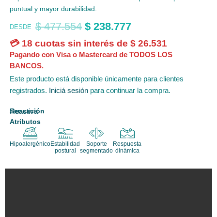
puntual y mayor durabilidad.
$
477.554
$
238.777
DESDE
💳 18 cuotas sin interés de
$
26.531
Pagando con Visa o Mastercard de TODOS LOS
BANCOS.
Este producto está disponible únicamente para clientes
registrados.
Iniciá sesión
para continuar la compra.
Sensación
Reactiva
Atributos
Hipoalergénico
Estabilidad
Soporte
Respuesta
postural
segmentado
dinámica