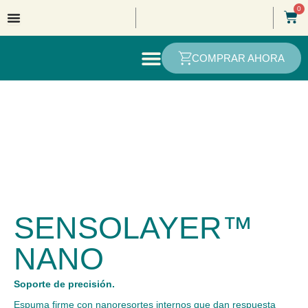
Ir
0
Car
al
contenido
COMPRAR AHORA
SENSOLAYER™
NANO
Soporte de precisión.
Espuma firme con nanoresortes internos que dan respuesta