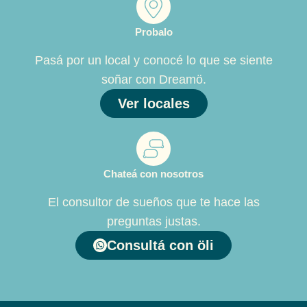
Probalo
Pasá por un local y conocé lo que se siente
soñar con Dreamö.
Ver locales
Chateá con nosotros
El consultor de sueños que te hace las
preguntas justas.
Consultá con öli